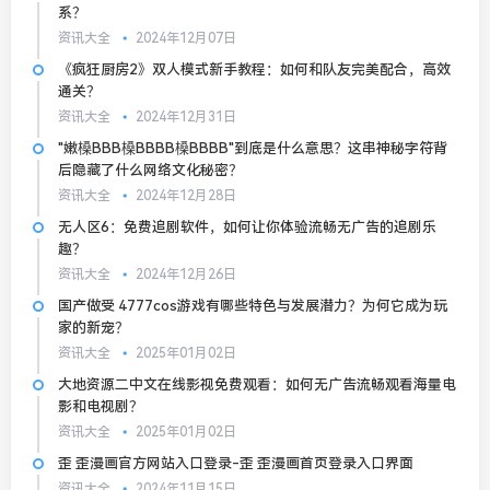
系？
资讯大全
2024年12月07日
《疯狂厨房2》双人模式新手教程：如何和队友完美配合，高效
通关？
资讯大全
2024年12月31日
"嫩槡BBB槡BBBB槡BBBB"到底是什么意思？这串神秘字符背
后隐藏了什么网络文化秘密？
资讯大全
2024年12月28日
无人区6：免费追剧软件，如何让你体验流畅无广告的追剧乐
趣？
资讯大全
2024年12月26日
国产做受 4777cos游戏有哪些特色与发展潜力？为何它成为玩
家的新宠？
资讯大全
2025年01月02日
大地资源二中文在线影视免费观看：如何无广告流畅观看海量电
影和电视剧？
资讯大全
2025年01月02日
歪 歪漫画官方网站入口登录-歪 歪漫画首页登录入口界面
资讯大全
2024年11月15日