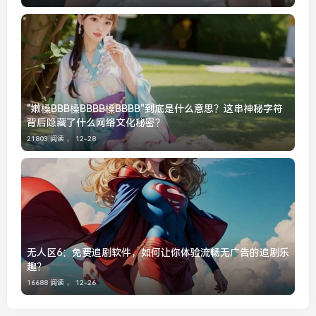
"嫩槡BBB槡BBBB槡BBBB"到底是什么意思？这串神秘字符
背后隐藏了什么网络文化秘密？
21803 阅读 ，
12-28
无人区6：免费追剧软件，如何让你体验流畅无广告的追剧乐
趣？
16688 阅读 ，
12-26