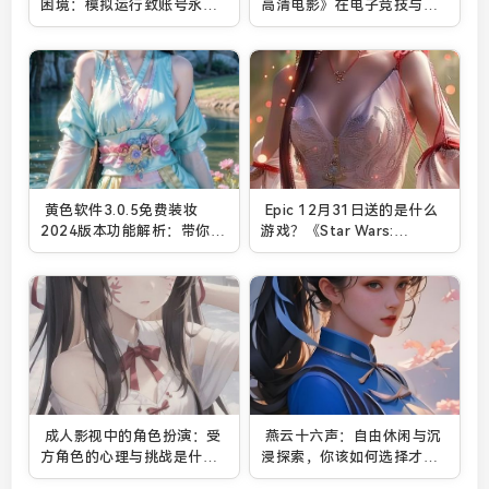
困境：模拟运行致账号永
高清电影》在电子竞技与青
封？
春题材融合中的成功？
黄色软件3.0.5免费装妆
Epic 12月31日送的是什么
2024版本功能解析：带你体
游戏？《Star Wars:
验智能化妆新体验
Squadrons》免费领取指南
成人影视中的角色扮演：受
燕云十六声：自由休闲与沉
方角色的心理与挑战是什
浸探索，你该如何选择才能
么？
最大化游戏乐趣？