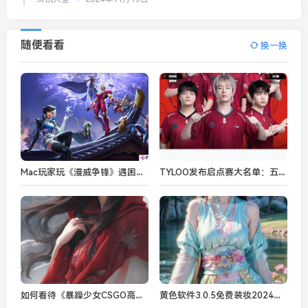
随便看看
换一换
Mac玩家玩《漫威争锋》遇困境：模拟运行致账号永封？
TYLOO发布启点赛大名单：五位选手，sword9担任主教练
如何看待《暴躁少女CSGO高清电影》在电子竞技与青春题材融合中的成功？
黄色软件3.0.5免费装妆2024版本功能解析：带你体验智能化妆新体验