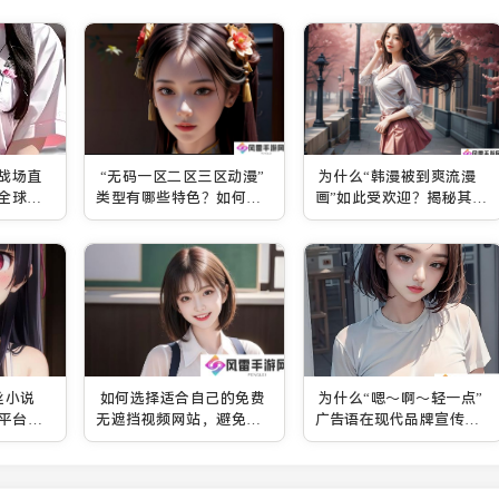
战场直
“无码一区二区三区动漫”
为什么“韩漫被到爽流漫
享全球热
类型有哪些特色？如何选
画”如此受欢迎？揭秘其背
择合适的作品观看？
后受众心理与创作技巧
丝小说
如何选择适合自己的免费
为什么“嗯～啊～轻一点”
平台如
无遮挡视频网站，避免广
广告语在现代品牌宣传中
告干扰和隐私泄露？
如此成功？