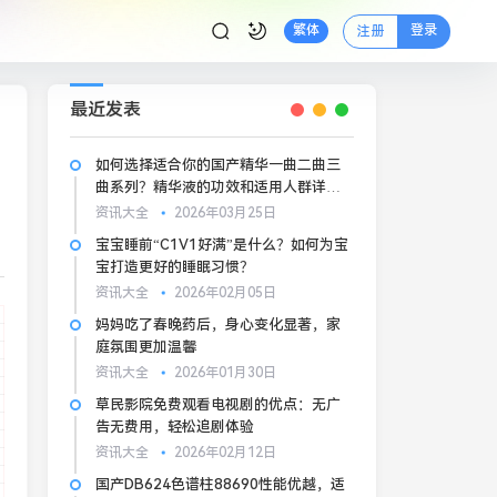
登录
繁体
注册
最近发表
如何选择适合你的国产精华一曲二曲三
曲系列？精华液的功效和适用人群详细
分析
资讯大全
2026年03月25日
宝宝睡前“C1V1好满”是什么？如何为宝
宝打造更好的睡眠习惯？
资讯大全
2026年02月05日
妈妈吃了春晚药后，身心变化显著，家
庭氛围更加温馨
资讯大全
2026年01月30日
草民影院免费观看电视剧的优点：无广
告无费用，轻松追剧体验
资讯大全
2026年02月12日
国产DB624色谱柱88690性能优越，适