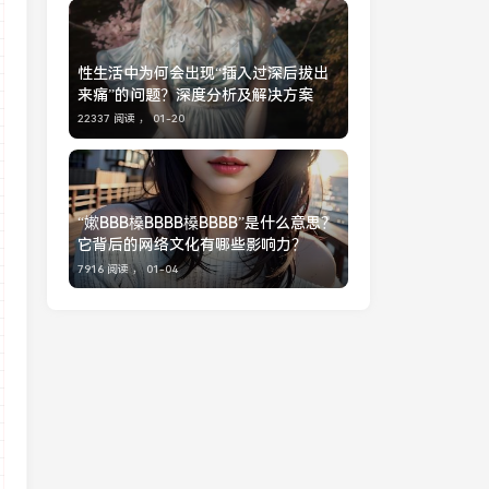
性生活中为何会出现“插入过深后拔出
来痛”的问题？深度分析及解决方案
22337 阅读 ，
01-20
“嫰BBB槡BBBB槡BBBB”是什么意思？
它背后的网络文化有哪些影响力？
7916 阅读 ，
01-04