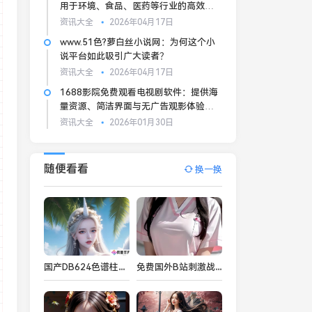
用于环境、食品、医药等行业的高效分
析
资讯大全
2026年04月17日
www.51色?萝白丝小说网：为何这个小
说平台如此吸引广大读者？
资讯大全
2026年04月17日
1688影院免费观看电视剧软件：提供海
量资源、简洁界面与无广告观影体验的
优质平台
资讯大全
2026年01月30日
随便看看
换一换
国产DB624色谱柱88690性能优越，适用于环境、食品、医药等行业的高效分析
免费国外B站刺激战场直播APP推荐，畅享全球热门游戏直播平台