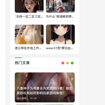
“无码一区二区三区动漫”类型有哪些特色？如何选择合适的作品观看？
为什么“韩漫被到爽流漫画”如此受欢迎？揭秘其背后受众心理与创作技巧
老公常在外地工作，如何平衡生活与频繁要求发一些东西的困扰？
www.51色?萝白丝小说网：为何这个小说平台如此吸引广大读者？
热门文章
八重神子为何要去内奖励旅行者？她的
奖励机制如何影响玩家游戏体验？
313 阅读 ，
01-02