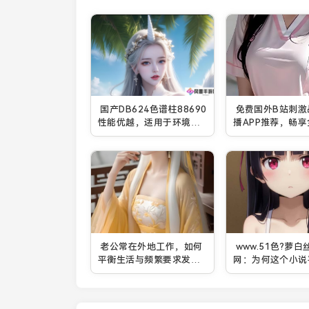
国产DB624色谱柱88690
免费国外B站刺激
性能优越，适用于环境、
播APP推荐，畅
食品、医药等行业的高效
门游戏直播平台
分析
老公常在外地工作，如何
www.51色?萝白
平衡生活与频繁要求发一
网：为何这个小说
些东西的困扰？
此吸引广大读者？