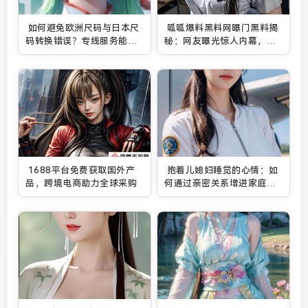
如何避免欧洲尺码与日本尺
呱呱爆料黑料网曝门黑料揭
码转换错误？专线服务能提
秘：网友曝光惊人内幕，背
供不卡顿的购物体验吗？
后真相令人震惊
1688平台免费获取国外产
抱着儿媳妇睡觉的心情：如
品，跨境电商助力全球采购
何通过亲密关系增进家庭和
谐与温暖