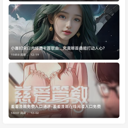
小寡妇汆白肉经典十首歌曲：究竟哪首最能打动人心?
15858 阅读 ，
12-19
羞羞漫画免费入口通道-羞羞漫画在线阅读入口免费
58207 阅读 ，
12-02