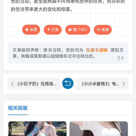
色的互动，甚至是跨越不同场景和世界的任务，给苏软软
的生活带来更大的变化和惊喜。
收藏
打赏
赞(
140
)
海报
文章版权声明：除非注明，否则均为
风雷手游网
原创文
章，转载或复制请以超链接形式并注明出处。
《小日子的》在线观看免费第8集：探讨现实生活与情感的细腻展现，细看剧中人物的成长与冲突
《小小水蜜桃3》电视剧：甜蜜成长与青春励志的完美呈现
相关阅读