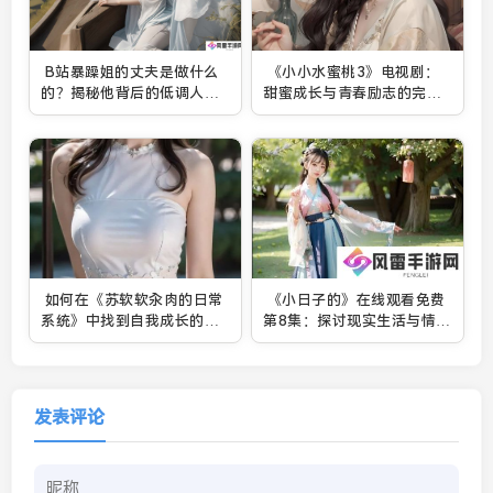
B站暴躁姐的丈夫是做什么
《小小水蜜桃3》电视剧：
的？揭秘他背后的低调人生
甜蜜成长与青春励志的完美
与职业真相
呈现
如何在《苏软软汆肉的日常
《小日子的》在线观看免费
系统》中找到自我成长的秘
第8集：探讨现实生活与情感
诀？探索苏软软的系统任务
的细腻展现，细看剧中人物
与成长轨迹
的成长与冲突
发表评论