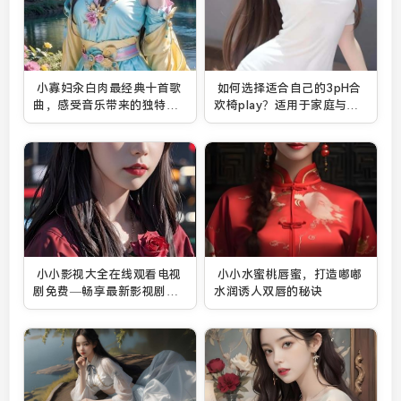
小寡妇汆白肉最经典十首歌
如何选择适合自己的3pH合
曲，感受音乐带来的独特情
欢椅play？适用于家庭与办
感表达
公室的实用指南
小小影视大全在线观看电视
小小水蜜桃唇蜜，打造嘟嘟
剧免费—畅享最新影视剧，
水润诱人双唇的秘诀
体验高清无广告观看