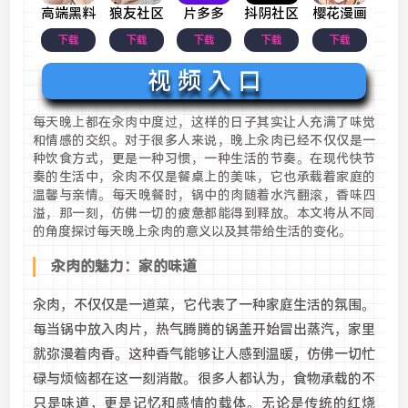
高端黑料
狼友社区
片多多
抖阴社区
樱花漫画
下载
下载
下载
下载
下载
视 频 入 口
每天晚上都在汆肉中度过，这样的日子其实让人充满了味觉
和情感的交织。对于很多人来说，晚上汆肉已经不仅仅是一
种饮食方式，更是一种习惯，一种生活的节奏。在现代快节
奏的生活中，汆肉不仅是餐桌上的美味，它也承载着家庭的
温馨与亲情。每天晚餐时，锅中的肉随着水汽翻滚，香味四
溢，那一刻，仿佛一切的疲惫都能得到释放。本文将从不同
的角度探讨每天晚上汆肉的意义以及其带给生活的变化。
汆肉的魅力：家的味道
汆肉，不仅仅是一道菜，它代表了一种家庭生活的氛围。
每当锅中放入肉片，热气腾腾的锅盖开始冒出蒸汽，家里
就弥漫着肉香。这种香气能够让人感到温暖，仿佛一切忙
碌与烦恼都在这一刻消散。很多人都认为，食物承载的不
只是味道，更是记忆和感情的载体。无论是传统的红烧