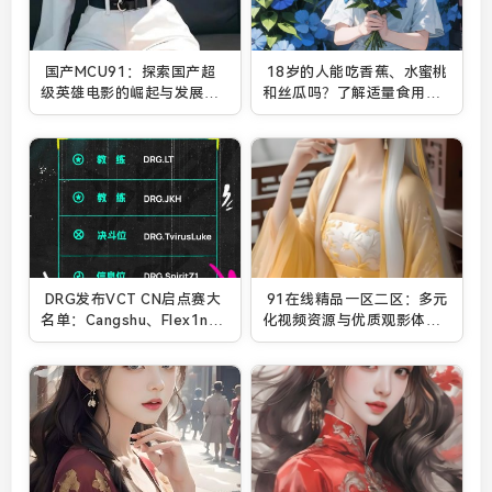
国产MCU91：探索国产超
18岁的人能吃香蕉、水蜜桃
级英雄电影的崛起与发展趋
和丝瓜吗？了解适量食用的
势
健康益处
DRG发布VCT CN启点赛大
91在线精品一区二区：多元
名单：Cangshu、Flex1n加
化视频资源与优质观影体验
盟
让你尽享娱乐