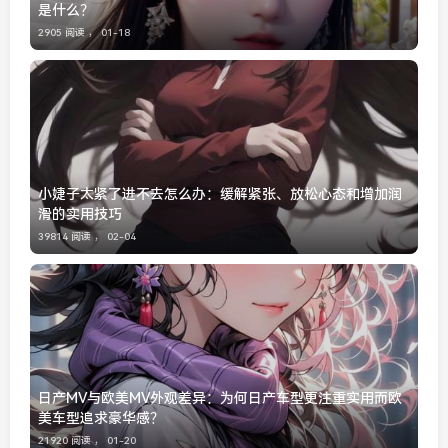
是什么？
2905 阅读 ，
01-18
小婕子太紧了进不去怎么办：缓解紧张、放松心态和增加润
滑的实用技巧
39814 阅读 ，
02-04
日产MV与欧美MV外观差异：为何日产车型更注重实用而欧
美车型追求豪华感？
21920 阅读 ，
01-20