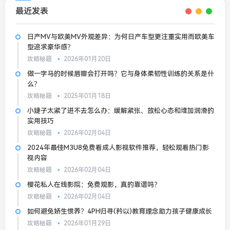
最近发表
日产MV与欧美MV外观差异：为何日产车型更注重实用而欧美车
型追求豪华感？
攻略秘籍
2026年01月20日
做一字马的时候唇瓣会打开吗？它与身体柔韧性训练的关系是什
么？
攻略秘籍
2025年01月18日
小婕子太紧了进不去怎么办：缓解紧张、放松心态和增加润滑的
实用技巧
攻略秘籍
2026年02月04日
2024年最佳M3U8免费看成人影视软件推荐，轻松观看热门影
视内容
攻略秘籍
2026年02月04日
樱花私人在线影院：免费观影，真的靠谱吗？
攻略秘籍
2026年02月04日
如何避免娇生惯养？4PH归寻(矜以)教育理念助力孩子健康成长
攻略秘籍
2026年01月29日