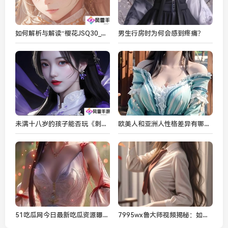
如何解析与解读“樱花JSQ30_Q211A”这款燃气热水器的特殊编码意义与选购要点？
男生行房时为何会感到疼痛？
未满十八岁的孩子能否玩《刺激战场》？家长、社会与游戏厂商该如何应对？
欧美人和亚洲人性格差异有哪些？如何看待这两种文化的不同影响？
51吃瓜网今日最新吃瓜资源曝光，震惊网友！
7995wx鲁大师视频揭秘：如何提升电脑性能的疑问与解答？