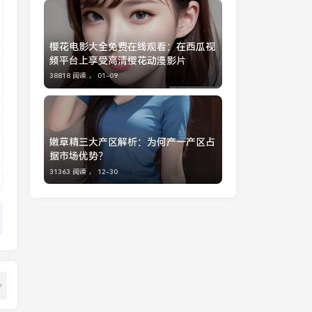
樱花电影大全免费在线观看：在西瓜视
频平台上享受高清樱花动漫影片
38818 阅读 ，
01-09
嫩草精三大产区解析：为何产一产区占
据市场优势？
31363 阅读 ，
12-30