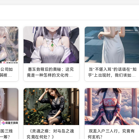
限公司如
塞玉势背后的奥秘：这究
当“不堪入耳”的话语在“知
其核心
竟是一种怎样的文化传承
乎”上出现时，我们该如何
与艺术表达？
应对？
韩国三线
《灵魂之痕：对马岛之魂
双龙入户三人行，究竟有
一筹？
究竟在何处？》
何玄机？