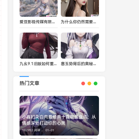
爱豆影视传媒有限公司如何成为业界翘楚？其核心竞争力何在？
为什么你仍然需要选择我们的“免费而优越”服务而不是其他的呢？
九幺9.1旧版如何重写中文汉字长标题并带疑问？
塞玉势背后的奥秘：这究竟是一种怎样的文化传承与艺术表达？
热门文章
小寡妇汆白肉最经典十首歌曲盘点：从
情感深处打动你的心灵
182952 阅读 ，
01-01