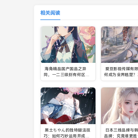
相关阅读
海角精品国产国品之异
爱豆影视传媒有
同，一二三级别有何区
何成为业界翘楚？
别？
竞争力何在？
黑土ちやん的独特腿法技
日本三线品牌与
巧：如何巧妙运用并成为
品牌：究竟谁更胜