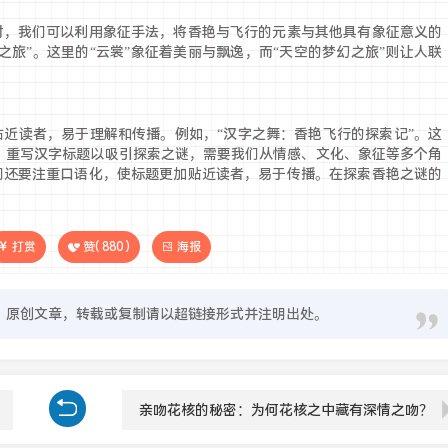
时，我们可以利用象征手法，将香艳与飞行的元素与其他具有象征意义的
之旅”。这里的“云裳”象征着美丽与飘逸，而“天空的梦幻之旅”则让人联
近读者，易于理解和传播。例如，“汉字之舞：香艳飞行的探索记”。这
 重写汉字标题以吸引探索之谜，需要我们从情感、文化、象征等多个角
们还要注重口语化，使标题更加贴近读者，易于传播。在探索香艳之谜的
打赏
赞(
880
)
海报
原创文章，转载或复制请以超链接形式并注明出处。
亲吻花核的秘密：为何花核之中藏有深情之吻？