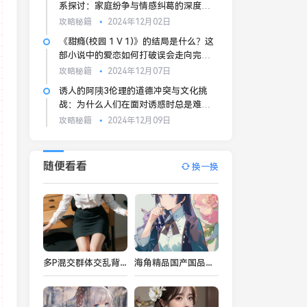
系探讨：家庭纷争与情感纠葛的深度剖
析
攻略秘籍
2024年12月02日
《甜瘾(校园 1 V 1)》的结局是什么？这
部小说中的爱恋如何打破误会走向完美
结局？
攻略秘籍
2024年12月07日
诱人的阿䧅3伦理的道德冲突与文化挑
战：为什么人们在面对诱惑时总是难以
做出选择？
攻略秘籍
2024年12月09日
随便看看
换一换
多P混交群体交乱背后的安全保障难题：我们该如何确保交配安全？
海角精品国产国品之异同，一二三级别有何区别？