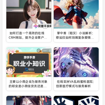
如何打造一个高效的在线
掌中香（糙汉）小说解析：
CRM网站，提升企业客户管
穆如归如何刻画复杂爱情与
理效率？
成长过程？
主要以小微企业为服务对象
在线亚洲VA乱码蜜桃医院：
的职业是小微信贷员还是电
创新医疗模式与服务解析
子商务师-蚂蚁新村答案
12.28