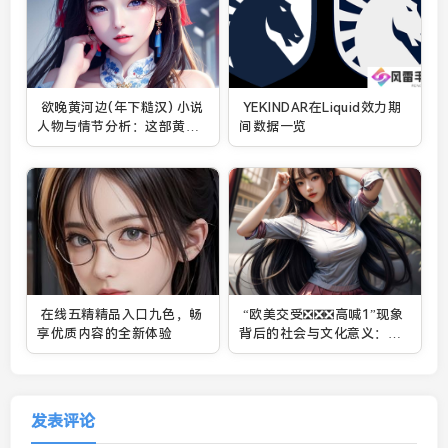
欲晚黄河边(年下糙汉) 小说
YEKINDAR在Liquid效力期
人物与情节分析：这部黄河
间数据一览
边的爱情故事到底有何特别
之处？
在线五精精品入口九色，畅
“欧美交受❎❎❎高喊1”现象
享优质内容的全新体验
背后的社会与文化意义：为
何这一行为成为全球潮流？
发表评论